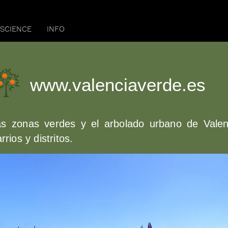
 SCIENCE
INFO
www.valenciaverde.es
as zonas verdes y el arbolado urbano de Vale
rrios y distritos.